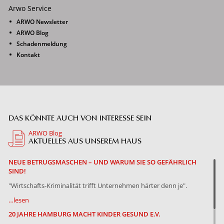
Arwo Service
ARWO Newsletter
ARWO Blog
Schadenmeldung
Kontakt
DAS KÖNNTE AUCH VON INTERESSE SEIN
ARWO Blog
AKTUELLES AUS UNSEREM HAUS
NEUE BETRUGSMASCHEN – UND WARUM SIE SO GEFÄHRLICH
SIND!
"Wirtschafts-Kriminalität trifft Unternehmen härter denn je".
…lesen
20 JAHRE HAMBURG MACHT KINDER GESUND E.V.