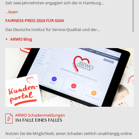
Seit zwei Jahr­zehn­ten en­ga­giert sich der in Ham­burg...
…lesen
FAIRNESS-PREIS 2024 FÜR GGW
Das Deut­sche In­sti­tut für Ser­vice-Qua­li­tät und der...
…lesen
ARWO Blog
GEMEINSAM GGW
Ham­bur­ger Tra­di­ti­ons­mak­ler un­ter...
…lesen
FROHE WEIHNACHTEN UND EIN GESUNDES NEUES JAHR!
Die ver­gan­ge­nen Mo­na­te stan­den im Zei­chen vie­ler...
…lesen
UPDATE – INFORMATION FÜR UNSERE GESCHÄFTSPARTNER: WIR
SIND WIEDER ERREICHBAR!
Am 16. Sep­tem­ber 2023 kam es zu ei­nem Cy­ber-An­griff auf die...
ARWO Schadenmeldungen
IM FALLE EINES FALLES
…lesen
Nutzen Sie die Möglichkeit, einen Schaden zeitlich unabhängig online