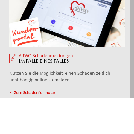
ARWO Schadenmeldungen
IM FALLE EINES FALLES
Nutzen Sie die Möglichkeit, einen Schaden zeitlich
unabhängig online zu melden.
Zum Schadenformular
Datenschutz
|
Pflichtangaben
|
Nutzungsbedingungen
|
Impressum
Ein Unternehmen der GGW GMBH
© 2026 ARWO Versicherungsservice GmbH