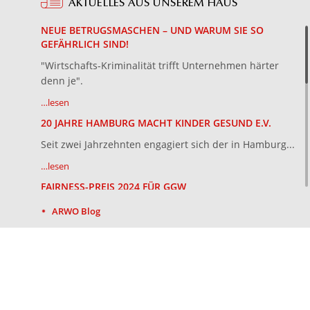
AKTUELLES AUS UNSEREM HAUS
NEUE BETRUGSMASCHEN – UND WARUM SIE SO
GEFÄHRLICH SIND!
"Wirtschafts-Kriminalität trifft Unternehmen härter
denn je".
…lesen
20 JAHRE HAMBURG MACHT KINDER GESUND E.V.
Seit zwei Jahr­zehn­ten en­ga­giert sich der in Ham­burg...
…lesen
FAIRNESS-PREIS 2024 FÜR GGW
Das Deut­sche In­sti­tut für Ser­vice-Qua­li­tät und der...
ARWO Blog
…lesen
GEMEINSAM GGW
Partner:
Ham­bur­ger Tra­di­ti­ons­mak­ler un­ter...
…lesen