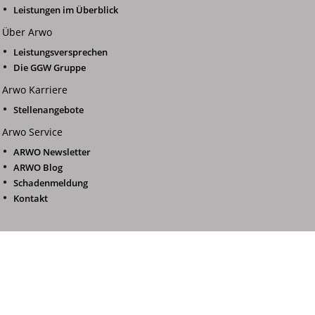
Leistungen im Überblick
Über Arwo
Leistungsversprechen
Die GGW Gruppe
Arwo Karriere
Stellenangebote
Arwo Service
ARWO Newsletter
ARWO Blog
Schadenmeldung
Kontakt