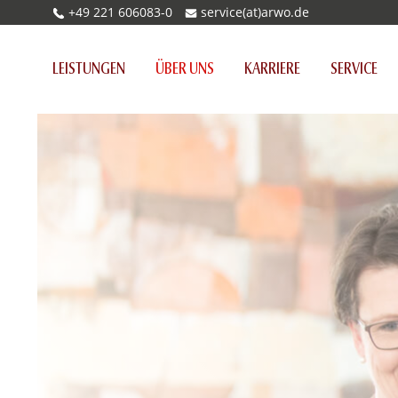
+49 221 606083-0
service(at)arwo.de
(CURRENT)
LEISTUNGEN
ÜBER UNS
KARRIERE
SERVICE